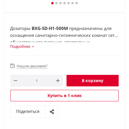
Дозаторы
BXG-SD-H1-500M
предназначены для
оснащения санитарно-гигиенических комнат сети
общественного питания, спортивных,
Подробнее
медицинских заведений, баров, ресторанов, кафе,
школ, а также для использования в домашних
условиях.
Нашли дешевле?
В корзину
Купить в 1 клик
Поделиться