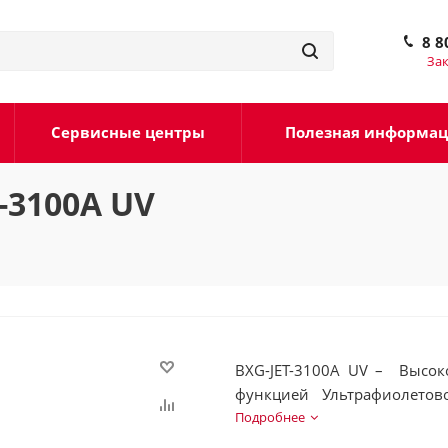
8 8
Зак
Сервисные центры
Полезная информа
-3100А UV
BXG-JET-3100А UV – Высок
функцией Ультрафиолетов
сушилки изготовлен из не
Подробнее
устойчивой к физическому 