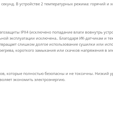
7 секунд. В устройстве 2 температурных режима: горячий и
гозащиты IPX4 (исключено попадание влаги вовнутрь устро
ьной эксплуатации исключена.. Благодаря ИК-датчикам и т
отвращает слишком долгое использование сушилки или исп
егрева, короткого замыкания или скачков напряжения в эл
ов, которые полностью безопасны и не токсичны. Низкий 
зволяет экономить электроэнергию
.