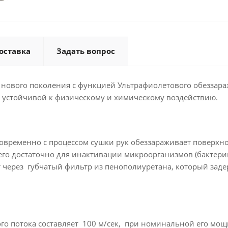
оставка
Задать вопрос
к нового поколения с функцией Ультрафиолетового обезза
 устойчивой к физическому и химическому воздействию.
временно с процессом сушки рук обеззараживает поверхнос
 его достаточно для инактивации микроорганизмов (бактери
т через губчатый фильтр из пенополиуретана, который зад
 потока составляет 100 м/сек, при номинальной его мощно