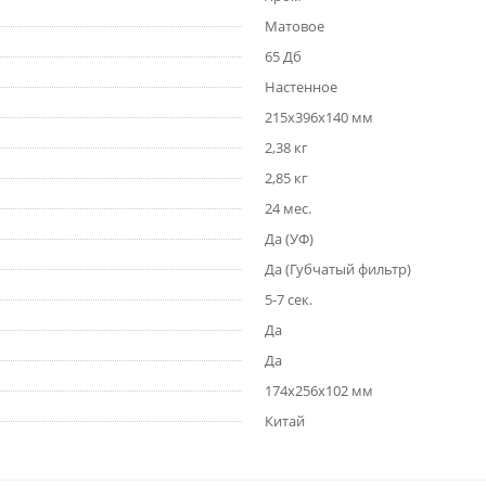
Матовое
65 Дб
Настенное
215х396х140 мм
2,38 кг
2,85 кг
24 мес.
Да (УФ)
Да (Губчатый фильтр)
5-7 сек.
Да
Да
174х256х102 мм
Китай