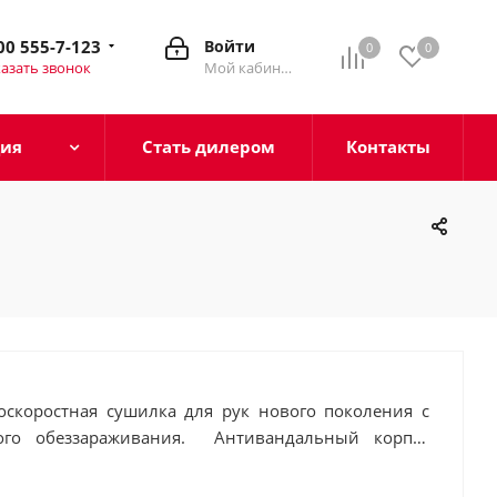
00 555-7-123
Войти
0
0
азать звонок
Мой кабинет
ция
Стать дилером
Контакты
оскоростная сушилка для рук нового поколения с
ого обеззараживания. Антивандальный корпус
ржавеющей высококачественной стали марки 304,
и химическому воздействию.